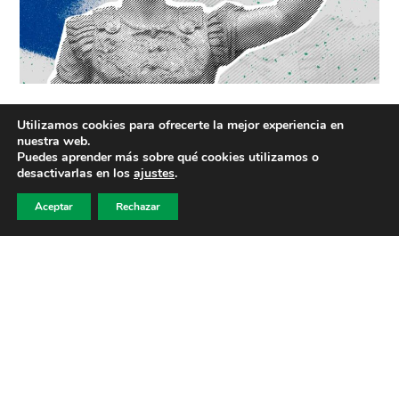
Edición 35 – 2023
Utilizamos cookies para ofrecerte la mejor experiencia en
nuestra web.
Puedes aprender más sobre qué cookies utilizamos o
Deporte, afición, compañerismo, recuerdos y
desactivarlas en los
ajustes
.
valores, eso es el Torneo Cesaraugusta. Gracias
Aceptar
Rechazar
por acompañarnos durante estos días y…
VER EDICIÓN