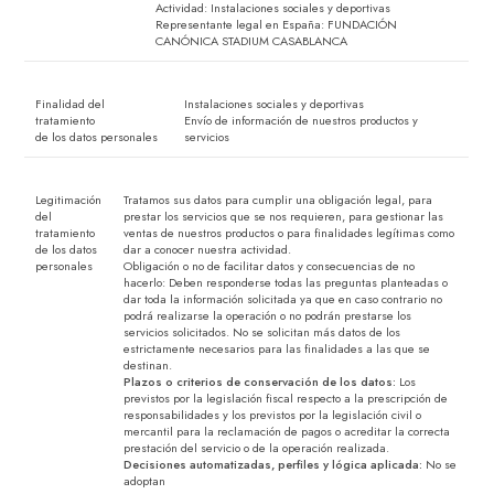
Actividad: Instalaciones sociales y deportivas
Representante legal en España: FUNDACIÓN
CANÓNICA STADIUM CASABLANCA
Finalidad del
Instalaciones sociales y deportivas
tratamiento
Envío de información de nuestros productos y
de los datos personales
servicios
Legitimación
Tratamos sus datos para cumplir una obligación legal, para
del
prestar los servicios que se nos requieren, para gestionar las
tratamiento
ventas de nuestros productos o para finalidades legítimas como
de los datos
dar a conocer nuestra actividad.
personales
Obligación o no de facilitar datos y consecuencias de no
hacerlo: Deben responderse todas las preguntas planteadas o
dar toda la información solicitada ya que en caso contrario no
podrá realizarse la operación o no podrán prestarse los
servicios solicitados. No se solicitan más datos de los
estrictamente necesarios para las finalidades a las que se
destinan.
Plazos o criterios de conservación de los datos:
Los
previstos por la legislación fiscal respecto a la prescripción de
responsabilidades y los previstos por la legislación civil o
mercantil para la reclamación de pagos o acreditar la correcta
prestación del servicio o de la operación realizada.
Decisiones automatizadas, perfiles y lógica aplicada:
No se
adoptan