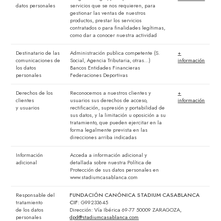
datos personales
servicios que se nos requieren, para
gestionar las ventas de nuestros
productos, prestar los servicios
contratados o para finalidades legítimas,
como dar a conocer nuestra actividad
Destinatario de las
Administración publica competente (S.
+
comunicaciones de
Social, Agencia Tributaria, otras…)
información
los datos
Bancos Entidades Financieras
personales
Federaciones Deportivas
Derechos de los
Reconocemos a nuestros clientes y
+
clientes
usuarios sus derechos de acceso,
información
y usuarios
rectificación, supresión y portabilidad de
sus datos, y la limitación u oposición a su
tratamiento, que pueden ejercitar en la
forma legalmente prevista en las
direcciones arriba indicadas
Información
Acceda a información adicional y
adicional
detallada sobre nuestra Política de
Protección de sus datos personales en
www.stadiumcasablanca.com
Responsable del
FUNDACIÓN CANÓNICA STADIUM CASABLANCA
tratamiento
CIF:
G99233645
de los datos
Dirección: Vía Ibérica 69-77 50009 ZARAGOZA,
personales
dpd@stadiumcasablanca.com