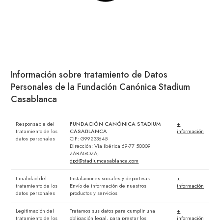
Información sobre tratamiento de Datos
Personales de la Fundación Canónica Stadium
Casablanca
Responsable del
FUNDACIÓN CANÓNICA STADIUM
+
tratamiento de los
CASABLANCA
información
datos personales
CIF: G99233645
Dirección: Vía Ibérica 69-77 50009
ZARAGOZA,
dpd@stadiumcasablanca.com
Finalidad del
Instalaciones sociales y deportivas
+
tratamiento de los
Envío de información de nuestros
información
datos personales
productos y servicios
Legitimación del
Tratamos sus datos para cumplir una
+
tratamiento de los
obligación legal, para prestar los
información