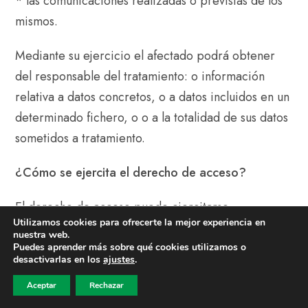
* las comunicaciones realizadas o previstas de los
mismos.
Mediante su ejercicio el afectado podrá obtener
del responsable del tratamiento: o información
relativa a datos concretos, o a datos incluidos en un
determinado fichero, o o a la totalidad de sus datos
sometidos a tratamiento.
¿Cómo se ejercita el derecho de acceso?
El derecho de acceso puede ejercitarse
Utilizamos cookies para ofrecerte la mejor experiencia en
mediante
comunicación dirigida al responsable del
nuestra web.
fichero.
Lo puede ejercitar:
Puedes aprender más sobre qué cookies utilizamos o
desactivarlas en los
ajustes
.
El afectado
, acreditando su identidad, del modo
Aceptar
Rechazar
previsto. Se requiere: