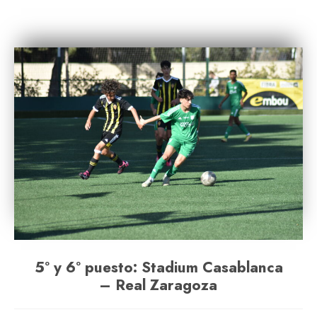
5º y 6º puesto: Stadium Casablanca
– Real Zaragoza